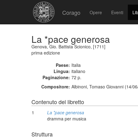
Corago
Opere
Eventi
Lib
La *pace generosa
Genova, Gio. Battista Scionico, [1711]
prima edizione
Paese:
Italia
Lingua:
italiano
Paginazione:
72 p.
Compositore:
Albinoni, Tomaso Giovanni (14/06
Contenuto del libretto
1
La *pace generosa
dramma per musica
Struttura