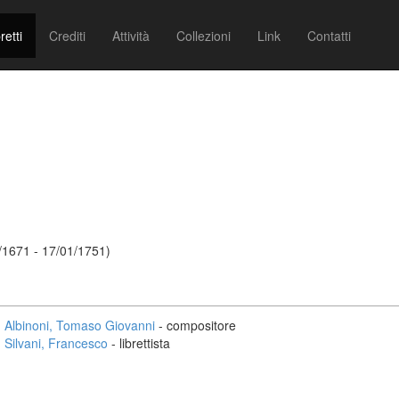
retti
Crediti
Attività
Collezioni
Link
Contatti
/1671 - 17/01/1751)
Albinoni, Tomaso Giovanni
- compositore
Silvani, Francesco
- librettista