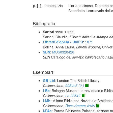
p. [1] - frontespizio
L'orfano cinese. Dramma per
Benedetto il carnovale dell
Bibliografia
Sartori 1990
17399
Sartori, Claudio,
I libretti italiani a stampa d
Libretti d'opera - UniPD
:
1871
Bellina, Anna Laura,
Libretti d'opera,
Univer
SBN
:
MUS0320426
SBN Catalogo del servizio bibliotecario naz
Esemplari
GB-Lbl
: London The British Library
Collocazione:
905.b.5.(2.)
I-Bc
: Bologna Museo internazionale e Biblio
Collocazione:
Lo.00547
I-Mb
: Milano Biblioteca Nazionale Braidens
Collocazione:
Racc.dramm.4045
I-PAc
: Parma Biblioteca Palatina, sezione m