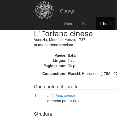
Corago
Opere
Eventi
Libretti
L' *orfano cinese
Venezia, Modesto Fenzo, 1787
prima edizione assoluta
Paese:
Italia
Lingua:
italiano
Paginazione:
76 p.
Compositore:
Bianchi, Francesco (1752 - 2
Contenuto del libretto
1
L' *orfano cinese
dramma per musica
Struttura