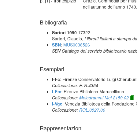
p. [1] - frontespizio
Orazio. Commedia per music
nell'autunno dell'anno 1740
Bibliografia
Sartori 1990
17322
Sartori, Claudio,
I libretti italiani a stampa d
SBN
:
MUS0038526
SBN Catalogo del servizio bibliotecario naz
Esemplari
I-Fc
: Firenze Conservatorio Luigi Cherubun
Collocazione: E.VI.4354
I-Fm
: Firenze Biblioteca Marucelliana
Collocazione:
Melodrammi Mel.2159.02
I-Vgc
: Venezia Biblioteca della Fondazione 
Collocazione:
ROL.0527.06
Rappresentazioni