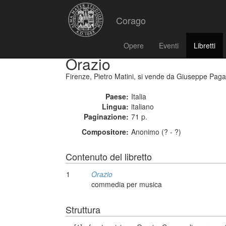
Corago
Opere
Eventi
Libretti
Orazio
Firenze, Pietro Matini, si vende da Giuseppe Paga
Paese:
Italia
Lingua:
italiano
Paginazione:
71 p.
Compositore:
Anonimo (? - ?)
Contenuto del libretto
1
Orazio
commedia per musica
Struttura