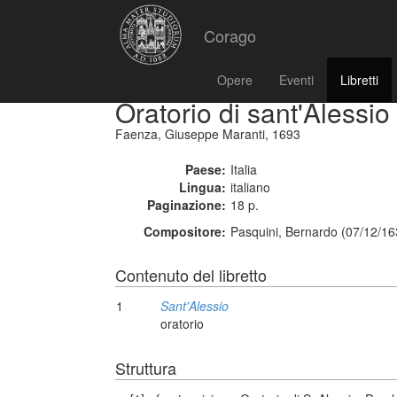
Corago
Opere
Eventi
Libretti
Oratorio di sant'Alessio
Faenza, Giuseppe Maranti, 1693
Paese:
Italia
Lingua:
italiano
Paginazione:
18 p.
Compositore:
Pasquini, Bernardo (07/12/16
Contenuto del libretto
1
Sant'Alessio
oratorio
Struttura