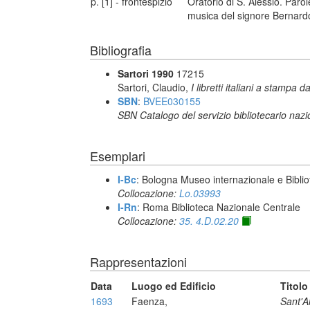
p. [1] - frontespizio
Oratorio di S. Alessio. Paro
musica del signore Bernardo
Bibliografia
Sartori 1990
17215
Sartori, Claudio,
I libretti italiani a stampa d
SBN
:
BVEE030155
SBN Catalogo del servizio bibliotecario naz
Esemplari
I-Bc
: Bologna Museo internazionale e Biblio
Collocazione:
Lo.03993
I-Rn
: Roma Biblioteca Nazionale Centrale
Collocazione:
35. 4.D.02.20
Rappresentazioni
Data
Luogo ed Edificio
Titolo
1693
Faenza,
Sant'A