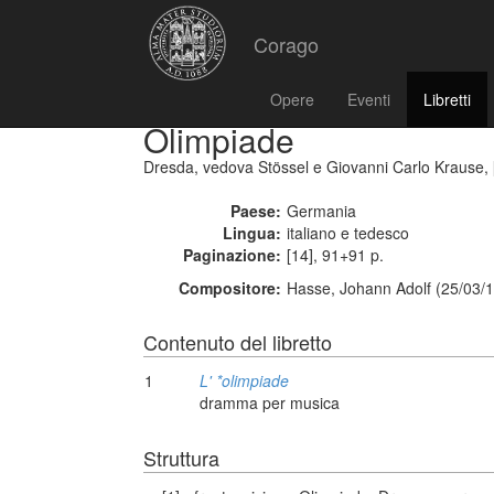
Corago
Opere
Eventi
Libretti
Olimpiade
Dresda, vedova Stössel e Giovanni Carlo Krause, 
Paese:
Germania
Lingua:
italiano e tedesco
Paginazione:
[14], 91+91 p.
Compositore:
Hasse, Johann Adolf (25/03/1
Contenuto del libretto
1
L' *olimpiade
dramma per musica
Struttura