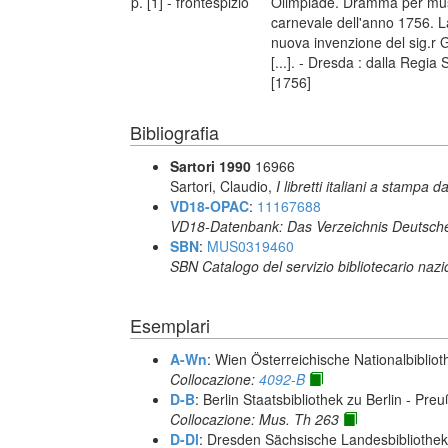
p. [1] - frontespizio
Olimpiade. Dramma per music
carnevale dell'anno 1756. La
nuova invenzione del sig.r G
[...]. - Dresda : dalla Regi
[1756]
Bibliografia
Sartori 1990
16966
Sartori, Claudio,
I libretti italiani a stampa d
VD18-OPAC
:
11167688
VD18-Datenbank: Das Verzeichnis Deutsche
SBN
:
MUS0319460
SBN Catalogo del servizio bibliotecario naz
Esemplari
A-Wn
: Wien Österreichische Nationalbibliot
Collocazione:
4092-B
D-B
: Berlin Staatsbibliothek zu Berlin - Pre
Collocazione: Mus. Th 263
D-Dl
: Dresden Sächsische Landesbibliothek 