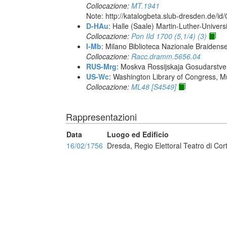
Collocazione:
MT.1941
Note: http://katalogbeta.slub-dresden.de/id
D-HAu
: Halle (Saale) Martin-Luther-Univers
Collocazione:
Pon IId 1700 (5,1/4) (3)
I-Mb
: Milano Biblioteca Nazionale Braidens
Collocazione:
Racc.dramm.5656.04
RUS-Mrg
: Moskva Rossijskaja Gosudarstven
US-Wc
: Washington Library of Congress, Mu
Collocazione:
ML48 [S4549]
Rappresentazioni
Data
Luogo ed Edificio
16/02/1756
Dresda, Regio Elettoral Teatro di Cor