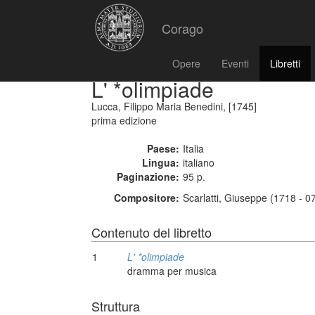
Corago
Opere
Eventi
Libretti
L' *olimpiade
Lucca, Filippo Maria Benedini, [1745]
prima edizione
Paese:
Italia
Lingua:
italiano
Paginazione:
95 p.
Compositore:
Scarlatti, Giuseppe (1718 - 0
Contenuto del libretto
1
L' *olimpiade
dramma per musica
Struttura