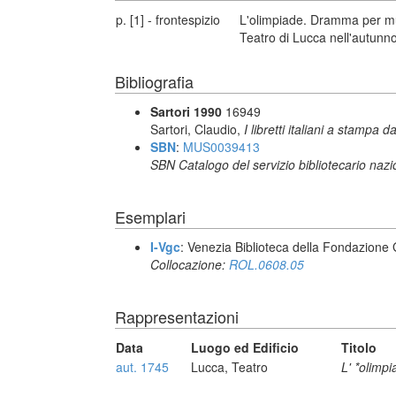
p. [1] - frontespizio
L'olimpiade. Dramma per mus
Teatro di Lucca nell'autunno
Bibliografia
Sartori 1990
16949
Sartori, Claudio,
I libretti italiani a stampa d
SBN
:
MUS0039413
SBN Catalogo del servizio bibliotecario naz
Esemplari
I-Vgc
: Venezia Biblioteca della Fondazione 
Collocazione:
ROL.0608.05
Rappresentazioni
Data
Luogo ed Edificio
Titolo
aut. 1745
Lucca, Teatro
L' *olimp