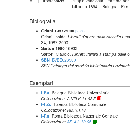
p. [1] - frontespizio
Olimpia vendicata. Dramma per mu
dell'anno 1694. - Bologna : Pier
Bibliografia
Oriani 1987-2000
p. 36
Oriani, Isolde,
Libretti d'opera nelle raccolte mu
34, 1987-2000
Sartori 1990
16933
Sartori, Claudio,
I libretti italiani a stampa dalle 
SBN
:
BVEE023900
SBN Catalogo del servizio bibliotecario nazional
Esemplari
I-Bu
: Bologna Biblioteca Universitaria
Collocazione: A.VIII.K.11.62.5
I-FZc
: Faenza Biblioteca Comunale
Collocazione: RM.N.I.16
I-Rn
: Roma Biblioteca Nazionale Centrale
Collocazione:
35. 4.L.10.05