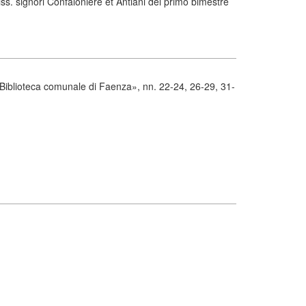
ss. signori Confaloniere et Antiani del primo bimestre
a Biblioteca comunale di Faenza», nn. 22-24, 26-29, 31-