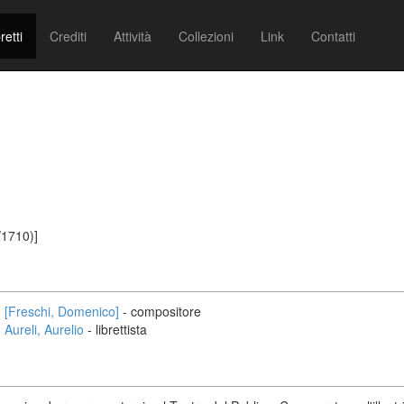
retti
Crediti
Attività
Collezioni
Link
Contatti
/1710)]
[Freschi, Domenico]
- compositore
Aureli, Aurelio
- librettista