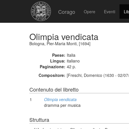
Corago
Opere
Eventi
Lib
Olimpia vendicata
Bologna, Pier-Maria Monti, [1694]
Paese:
Italia
Lingua:
italiano
Paginazione:
42 p.
Compositore:
[Freschi, Domenico (1630 - 02/07
Contenuto del libretto
1
Olimpia vendicata
dramma per musica
Struttura