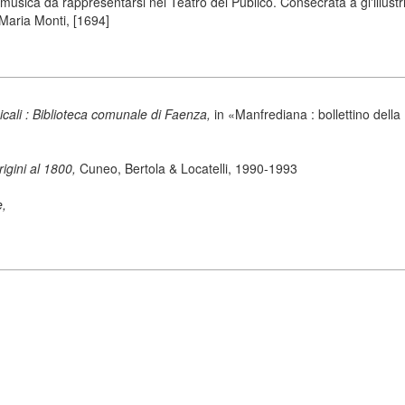
sica da rappresentarsi nel Teatro del Publico. Consecrata a gl'illustri
-Maria Monti, [1694]
sicali : Biblioteca comunale di Faenza,
in «Manfrediana : bollettino dell
origini al 1800,
Cuneo, Bertola & Locatelli, 1990-1993
e,