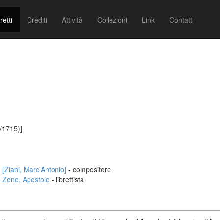
retti
Crediti
Attività
Collezioni
Link
Contatti
1/1715)]
[Ziani, Marc'Antonio]
- compositore
Zeno, Apostolo
- librettista