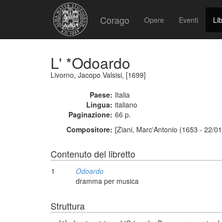
Corago
Opere
Eventi
Lib
L' *Odoardo
Livorno, Jacopo Valsisi, [1699]
Paese:
Italia
Lingua:
italiano
Paginazione:
66 p.
Compositore:
[Ziani, Marc'Antonio (1653 - 22/0
Contenuto del libretto
1
Odoardo
dramma per musica
Struttura