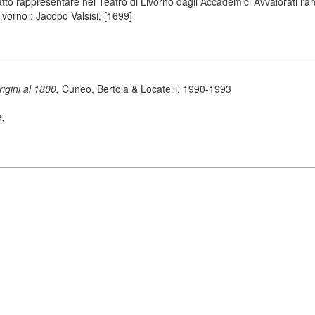
to rappresentare nel Teatro di Livorno dagli Accademici Avvalorati l'
ivorno : Jacopo Valsisi, [1699]
origini al 1800,
Cuneo, Bertola & Locatelli, 1990-1993
e,