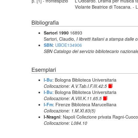
p. [1] - frontespizio
L'Odoardo. Drama per musica fat
Violante Beatrice di Toscana. - L
Bibliografia
Sartori 1990
16893
Sartori, Claudio,
I libretti italiani a stampa dalle 
SBN
:
UBOE134906
SBN Catalogo del servizio bibliotecario nazional
Esemplari
I-Bu
: Bologna Biblioteca Universitaria
Collocazione: A.V.Tab.I.F.III.42.5
I-Bu
: Bologna Biblioteca Universitaria
Collocazione: A.VIII.K.11.65.5
I-Fm
: Firenze Biblioteca Marucelliana
Collocazione: 1.M.XI.83(5)
I-Nragni
: Napoli Collezione privata Ragni-Cuoco
Collocazione: L084.10