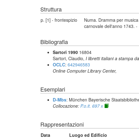
Struttura
p. [1] - frontespizio
Numa. Dramma per musica da 
carnovale dell'anno 1743. -
Bibliografia
Sartori 1990
16804
Sartori, Claudio,
I libretti italiani a stampa d
OCLC
:
642946583
Online Computer Library Center,
Esemplari
D-Mbs
: München Bayerische Staatsbiblioth
Collocazione:
P.o.it. 697 x
Rappresentazioni
Data
Luogo ed Edificio