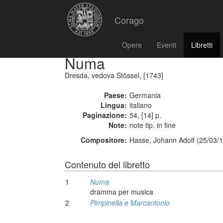
Corago
Opere
Eventi
Libretti
Numa
Dresda, vedova Stössel, [1743]
Paese:
Germania
Lingua:
italiano
Paginazione:
54, [14] p.
Note:
note tip. in fine
Compositore:
Hasse, Johann Adolf (25/03/1
Contenuto del libretto
1
Numa
dramma per musica
2
Pimpinella e Marcantonio