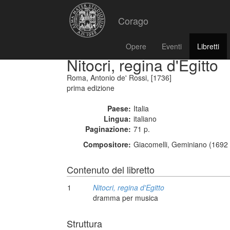
Corago
Opere
Eventi
Libretti
Nitocri, regina d'Egitto
Roma, Antonio de' Rossi, [1736]
prima edizione
Paese:
Italia
Lingua:
italiano
Paginazione:
71 p.
Compositore:
Giacomelli, Geminiano (1692 
Contenuto del libretto
1
Nitocri, regina d'Egitto
dramma per musica
Struttura