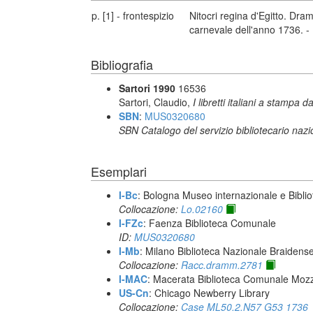
p. [1] - frontespizio
Nitocri regina d'Egitto. Dr
carnevale dell'anno 1736. - 
Bibliografia
Sartori 1990
16536
Sartori, Claudio,
I libretti italiani a stampa d
SBN
:
MUS0320680
SBN Catalogo del servizio bibliotecario naz
Esemplari
I-Bc
: Bologna Museo internazionale e Biblio
Collocazione:
Lo.02160
I-FZc
: Faenza Biblioteca Comunale
ID:
MUS0320680
I-Mb
: Milano Biblioteca Nazionale Braidens
Collocazione:
Racc.dramm.2781
I-MAC
: Macerata Biblioteca Comunale Mozz
US-Cn
: Chicago Newberry Library
Collocazione:
Case ML50.2.N57 G53 1736