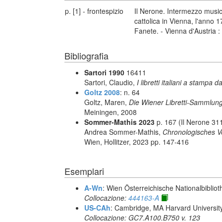
p. [1] - frontespizio
Il Nerone. Intermezzo music
cattolica in Vienna, l'anno 1731
Fanete. - Vienna d'Austria 
Bibliografia
Sartori 1990
16411
Sartori, Claudio,
I libretti italiani a stampa d
Goltz 2008
: n. 64
Goltz, Maren,
Die Wiener Libretti-Sammlun
Meiningen, 2008
Sommer-Mathis 2023
p. 167 (Il Nerone 31
Andrea Sommer-Mathis,
Chronologisches Ve
Wien, Hollitzer, 2023 pp. 147-416
Esemplari
A-Wn
: Wien Österreichische Nationalbibliot
Collocazione:
444163-A
US-CAh
: Cambridge, MA Harvard Universit
Collocazione: GC7.A100.B750 v. 123