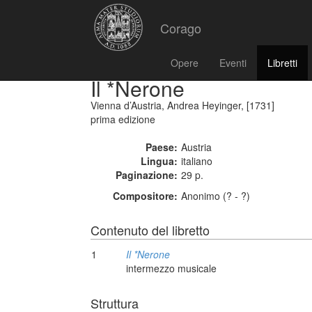
Corago
Opere
Eventi
Libretti
Il *Nerone
Vienna d’Austria, Andrea Heyinger, [1731]
prima edizione
Paese:
Austria
Lingua:
italiano
Paginazione:
29 p.
Compositore:
Anonimo (? - ?)
Contenuto del libretto
1
Il *Nerone
intermezzo musicale
Struttura