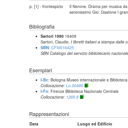
p. [1] - frontespizio
Il Nerone. Drama per musica da ra
serenissimo Gio: Gastone I gran
Bibliografia
Sartori 1990
16409
Sartori, Claudio,
I libretti italiani a stampa dalle 
SBN
:
CFI0616425
SBN Catalogo del servizio bibliotecario nazional
Esemplari
I-Bc
: Bologna Museo internazionale e Biblioteca
Collocazione:
Lo.00480
I-Fn
: Firenze Biblioteca Nazionale Centrale
Collocazione:
1265.8
Rappresentazioni
Data
Luogo ed Edificio