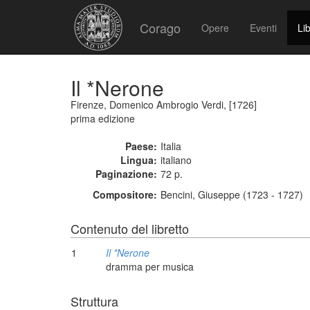
Corago
Opere
Eventi
Lib
Il *Nerone
Firenze, Domenico Ambrogio Verdi, [1726]
prima edizione
Paese:
Italia
Lingua:
italiano
Paginazione:
72 p.
Compositore:
Bencini, Giuseppe (1723 - 1727)
Contenuto del libretto
1
Il *Nerone
dramma per musica
Struttura