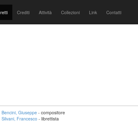
retti
Crediti
Attività
Collezioni
Link
Contatti
Bencini, Giuseppe
- compositore
Silvani, Francesco
- librettista