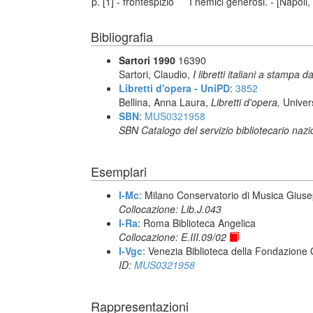
p. [1] - frontespizio
I nemici generosi. - [Napoli,
Bibliografia
Sartori 1990
16390
Sartori, Claudio,
I libretti italiani a stampa d
Libretti d'opera - UniPD
:
3852
Bellina, Anna Laura,
Libretti d'opera,
Univer
SBN
:
MUS0321958
SBN Catalogo del servizio bibliotecario naz
Esemplari
I-Mc
: Milano Conservatorio di Musica Giuse
Collocazione: Lib.J.043
I-Ra
: Roma Biblioteca Angelica
Collocazione: E.III.09/02
I-Vgc
: Venezia Biblioteca della Fondazione 
ID:
MUS0321958
Rappresentazioni