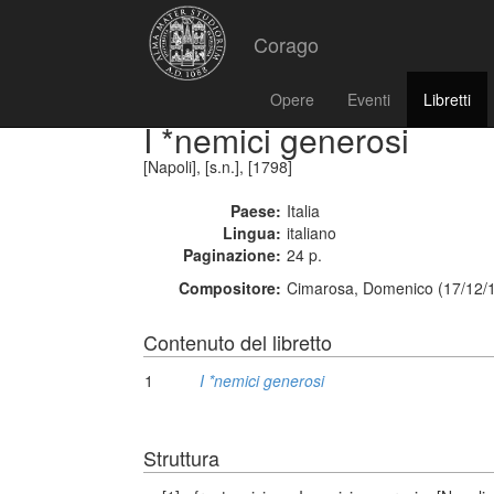
Corago
Opere
Eventi
Libretti
I *nemici generosi
[Napoli], [s.n.], [1798]
Paese:
Italia
Lingua:
italiano
Paginazione:
24 p.
Compositore:
Cimarosa, Domenico (17/12/1
Contenuto del libretto
1
I *nemici generosi
Struttura