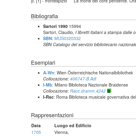
p. [1] - frontespizio
La morte del core penitente. Orat
Bibliografia
Sartori 1990
15994
Sartori, Claudio,
I libretti italiani a stampa dalle 
SBN
:
MUS0320332
SBN Catalogo del servizio bibliotecario nazional
Esemplari
A-Wn
: Wien Österreichische Nationalbibliothek
Collocazione:
406747-B.Adl
I-Mb
: Milano Biblioteca Nazionale Braidense
Collocazione:
Racc.dramm.4242
I-Rsc
: Roma Biblioteca musicale governativa del
Rappresentazioni
Data
Luogo ed Edificio
1705
Vienna,