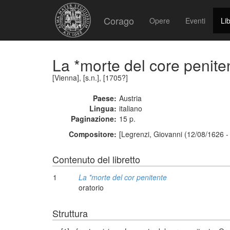
Corago
Opere
Eventi
Lib
La *morte del core penite
[Vienna], [s.n.], [1705?]
Paese:
Austria
Lingua:
italiano
Paginazione:
15 p.
Compositore:
[Legrenzi, Giovanni (12/08/1626 -
Contenuto del libretto
1
La *morte del cor penitente
oratorio
Struttura