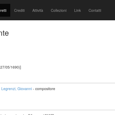
retti
Crediti
Attività
Collezioni
Link
Contatti
nte
 27/05/1690)]
Legrenzi, Giovanni
- compositore