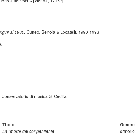
orio a sei voci. - [Vienna, 1705?]
origini al 1800,
Cuneo, Bertola & Locatelli, 1990-1993
e,
 Conservatorio di musica S. Cecilia
Titolo
Genere
La *morte del cor penitente
oratorio