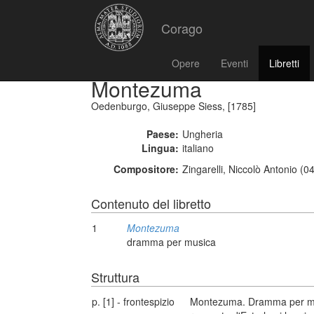
Corago
Opere
Eventi
Libretti
Montezuma
Oedenburgo, Giuseppe Siess, [1785]
Paese:
Ungheria
Lingua:
italiano
Compositore:
Zingarelli, Niccolò Antonio (
Contenuto del libretto
1
Montezuma
dramma per musica
Struttura
p. [1] - frontespizio
Montezuma. Dramma per music