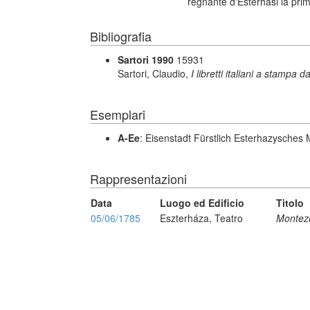
regnante d'Esterhasi la pri
Bibliografia
Sartori 1990
15931
Sartori, Claudio,
I libretti italiani a stampa d
Esemplari
A-Ee
: Eisenstadt Fürstlich Esterhazysches 
Rappresentazioni
Data
Luogo ed Edificio
Titolo
05/06/1785
Eszterháza, Teatro
Monte