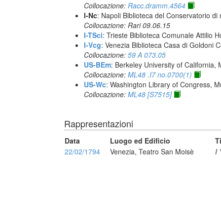
Collocazione:
Racc.dramm.4564
I-Nc
: Napoli Biblioteca del Conservatorio di
Collocazione: Rari 09.06.15
I-TSci
: Trieste Biblioteca Comunale Attilio Ho
I-Vcg
: Venezia Biblioteca Casa di Goldoni C
Collocazione:
59 A 073.05
US-BEm
: Berkeley University of California,
Collocazione:
ML48 .I7 no.0700(1)
US-Wc
: Washington Library of Congress, Mu
Collocazione:
ML48 [S7515]
Rappresentazioni
Data
Luogo ed Edificio
T
22/02/1794
Venezia, Teatro San Moisè
I 