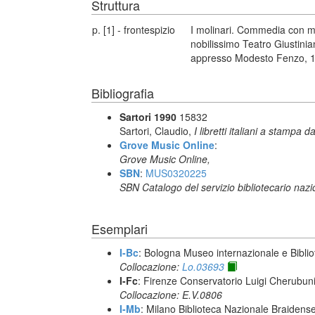
Struttura
p. [1] - frontespizio
I molinari. Commedia con m
nobilissimo Teatro Giustinia
appresso Modesto Fenzo, 
Bibliografia
Sartori 1990
15832
Sartori, Claudio,
I libretti italiani a stampa d
Grove Music Online
:
Grove Music Online,
SBN
:
MUS0320225
SBN Catalogo del servizio bibliotecario naz
Esemplari
I-Bc
: Bologna Museo internazionale e Biblio
Collocazione:
Lo.03693
I-Fc
: Firenze Conservatorio Luigi Cherubun
Collocazione: E.V.0806
I-Mb
: Milano Biblioteca Nazionale Braidens