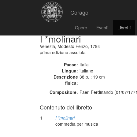
Corago
Opere
Eventi
Libretti
I *molinari
Venezia, Modesto Fenzo, 1794
prima edizione assoluta
Paese:
Italia
Lingua:
italiano
Descrizione
38 p. ; 19 cm
fisica:
Compositore:
Paer, Ferdinando (01/07/1771
Contenuto del libretto
1
I *molinari
commedia per musica