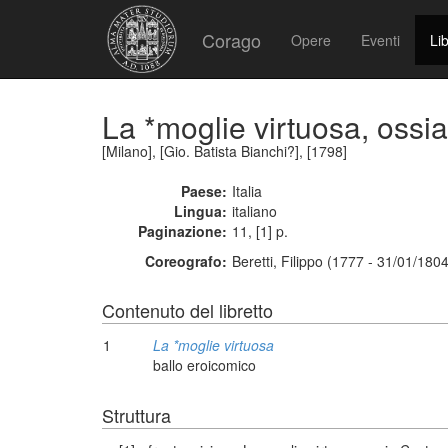
Corago
Opere
Eventi
Lib
La *moglie virtuosa, oss
[Milano], [Gio. Batista Bianchi?], [1798]
Paese:
Italia
Lingua:
italiano
Paginazione:
11, [1] p.
Coreografo:
Beretti, Filippo (1777 - 31/01/1804
Contenuto del libretto
1
La *moglie virtuosa
ballo eroicomico
Struttura