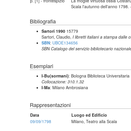
p. [1] - frontespizio
La moglie virtuosa ossia Costanz
Scala l'autunno dell'anno 1798. -
Bibliografia
Sartori 1990
15779
Sartori, Claudio,
I libretti italiani a stampa dalle 
SBN
:
UBOE134656
SBN Catalogo del servizio bibliotecario nazional
Esemplari
I-Bu(sormani)
: Bologna Biblioteca Universitaria
Collocazione: 310.1.32
I-Ma
: Milano Ambrosiana
Rappresentazioni
Data
Luogo ed Edificio
09/09/1798
Milano, Teatro alla Scala