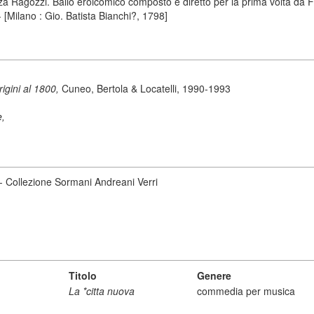
a Ragozzi. Ballo eroicomico composto e diretto per la prima volta da Fi
 [Milano : Gio. Batista Bianchi?, 1798]
origini al 1800,
Cuneo, Bertola & Locatelli, 1990-1993
e,
 - Collezione Sormani Andreani Verri
Titolo
Genere
La *citta nuova
commedia per musica