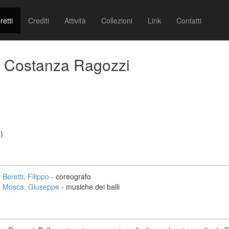
retti
Crediti
Attività
Collezioni
Link
Contatti
ia Costanza Ragozzi
)
Beretti, Filippo
- coreografo
Mosca, Giuseppe
- musiche dei balli