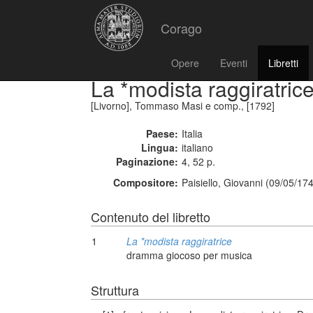
Corago
Opere
Eventi
Libretti
La *modista raggiratric
[Livorno], Tommaso Masi e comp., [1792]
Paese:
Italia
Lingua:
italiano
Paginazione:
4, 52 p.
Compositore:
Paisiello, Giovanni (09/05/17
Contenuto del libretto
1
La *modista raggiratrice
dramma giocoso per musica
Struttura