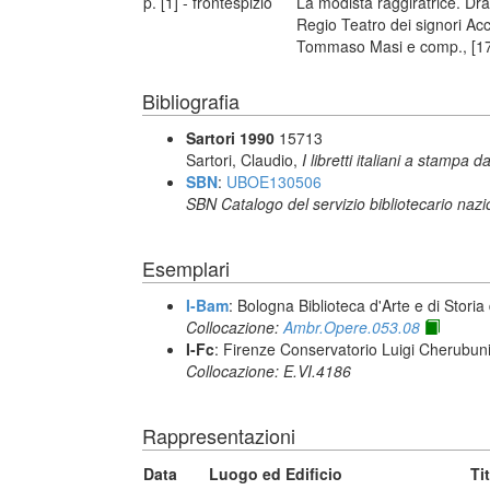
p. [1] - frontespizio
La modista raggiratrice. Dr
Regio Teatro dei signori Acc
Tommaso Masi e comp., [1
Bibliografia
Sartori 1990
15713
Sartori, Claudio,
I libretti italiani a stampa d
SBN
:
UBOE130506
SBN Catalogo del servizio bibliotecario naz
Esemplari
I-Bam
: Bologna Biblioteca d'Arte e di Storia
Collocazione:
Ambr.Opere.053.08
I-Fc
: Firenze Conservatorio Luigi Cherubun
Collocazione: E.VI.4186
Rappresentazioni
Data
Luogo ed Edificio
Ti