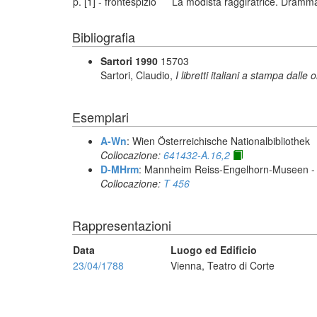
p. [1] - frontespizio
La modista raggiratrice. Dramma 
Bibliografia
Sartori 1990
15703
Sartori, Claudio,
I libretti italiani a stampa dalle 
Esemplari
A-Wn
: Wien Österreichische Nationalbibliothek
Collocazione:
641432-A.16,2
D-MHrm
: Mannheim Reiss-Engelhorn-Museen 
Collocazione:
T 456
Rappresentazioni
Data
Luogo ed Edificio
23/04/1788
Vienna, Teatro di Corte