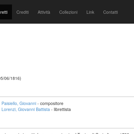
retti
Crediti
Attività
Collezioni
Link
Contatti
 05/06/1816)
Paisiello, Giovanni
- compositore
Lorenzi, Giovanni Battista
- librettista