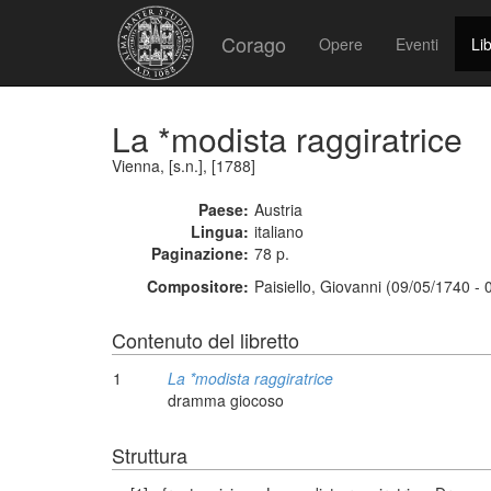
Corago
Opere
Eventi
Lib
La *modista raggiratrice
Vienna, [s.n.], [1788]
Paese:
Austria
Lingua:
italiano
Paginazione:
78 p.
Compositore:
Paisiello, Giovanni (09/05/1740 -
Contenuto del libretto
1
La *modista raggiratrice
dramma giocoso
Struttura