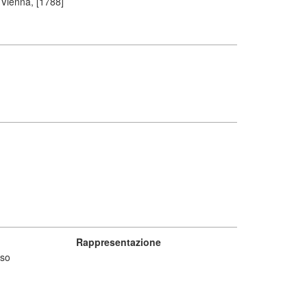
 Vienna, [1788]
Rappresentazione
so