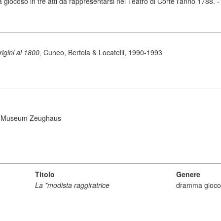
giocoso in tre atti da rappresentarsi nel Teatro di Corte l'anno 1788. -
origini al 1800,
Cuneo, Bertola & Locatelli, 1990-1993
- Museum Zeughaus
Titolo
Genere
La *modista raggiratrice
dramma gioco