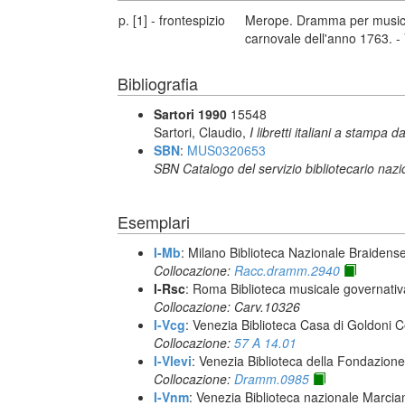
p. [1] - frontespizio
Merope. Dramma per musica 
carnovale dell'anno 1763. -
Bibliografia
Sartori 1990
15548
Sartori, Claudio,
I libretti italiani a stampa d
SBN
:
MUS0320653
SBN Catalogo del servizio bibliotecario naz
Esemplari
I-Mb
: Milano Biblioteca Nazionale Braidens
Collocazione:
Racc.dramm.2940
I-Rsc
: Roma Biblioteca musicale governativa
Collocazione: Carv.10326
I-Vcg
: Venezia Biblioteca Casa di Goldoni C
Collocazione:
57 A 14.01
I-Vlevi
: Venezia Biblioteca della Fondazion
Collocazione:
Dramm.0985
I-Vnm
: Venezia Biblioteca nazionale Marcia