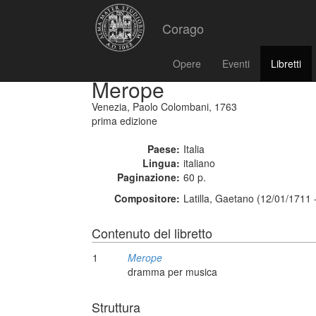
Corago
Opere
Eventi
Libretti
Merope
Venezia, Paolo Colombani, 1763
prima edizione
Paese:
Italia
Lingua:
italiano
Paginazione:
60 p.
Compositore:
Latilla, Gaetano (12/01/1711 
Contenuto del libretto
1
Merope
dramma per musica
Struttura