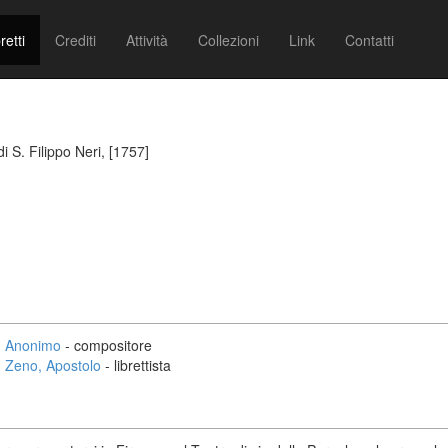
retti
Crediti
Attività
Collezioni
Link
Contatti
i S. Filippo Neri, [1757]
Anonimo
- compositore
Zeno, Apostolo
- librettista