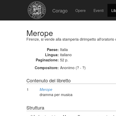
Corago
Opere
Eventi
Lib
Merope
Firenze, si vende alla stamperia dirimpetto all'oratorio d
Paese:
Italia
Lingua:
italiano
Paginazione:
52 p.
Compositore:
Anonimo (? - ?)
Contenuto del libretto
1
Merope
dramma per musica
Struttura