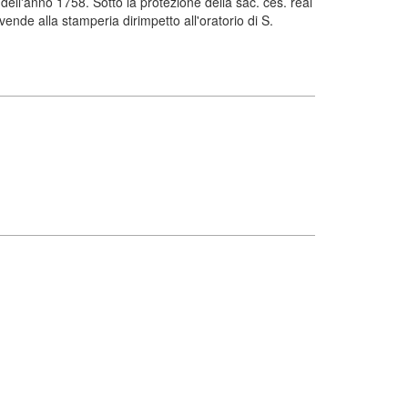
ell'anno 1758. Sotto la protezione della sac. ces. real
nde alla stamperia dirimpetto all'oratorio di S.