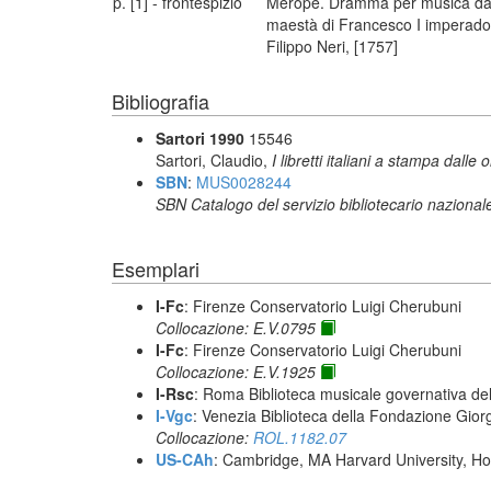
p. [1] - frontespizio
Merope. Dramma per musica da rap
maestà di Francesco I imperadore
Filippo Neri, [1757]
Bibliografia
Sartori 1990
15546
Sartori, Claudio,
I libretti italiani a stampa dalle 
SBN
:
MUS0028244
SBN Catalogo del servizio bibliotecario nazional
Esemplari
I-Fc
: Firenze Conservatorio Luigi Cherubuni
Collocazione: E.V.0795
I-Fc
: Firenze Conservatorio Luigi Cherubuni
Collocazione: E.V.1925
I-Rsc
: Roma Biblioteca musicale governativa del
I-Vgc
: Venezia Biblioteca della Fondazione Giorg
Collocazione:
ROL.1182.07
US-CAh
: Cambridge, MA Harvard University, Ho