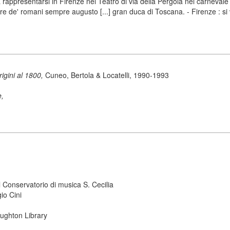
presentarsi in Firenze nel Teatro di via della Pergola nel carnevale d
 de' romani sempre augusto [...] gran duca di Toscana. - Firenze : si ve
origini al 1800,
Cuneo, Bertola & Locatelli, 1990-1993
e,
 Conservatorio di musica S. Cecilia
io Cini
ughton Library