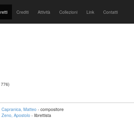
retti
Crediti
Attività
Collezioni
Link
Contatti
1776)
Capranica, Matteo
- compositore
Zeno, Apostolo
- librettista