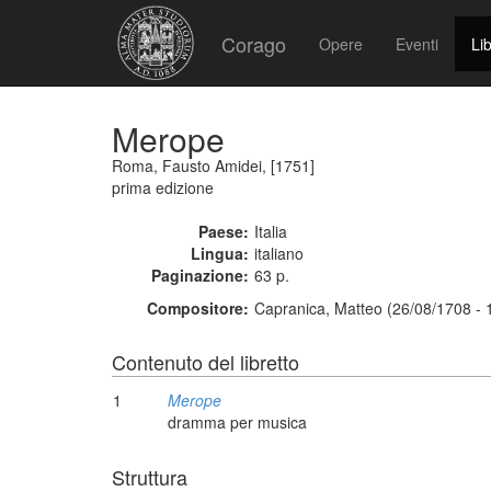
Corago
Opere
Eventi
Lib
Merope
Roma, Fausto Amidei, [1751]
prima edizione
Paese:
Italia
Lingua:
italiano
Paginazione:
63 p.
Compositore:
Capranica, Matteo (26/08/1708 - 
Contenuto del libretto
1
Merope
dramma per musica
Struttura