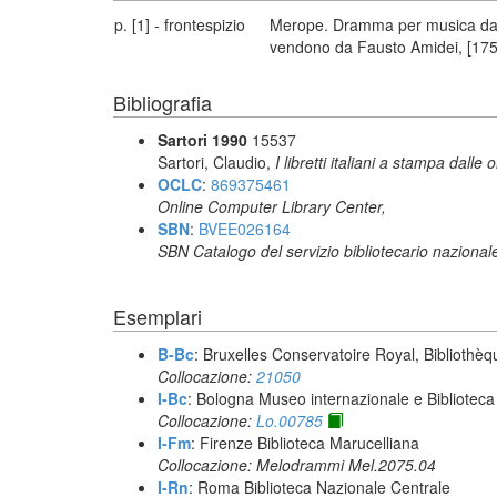
p. [1] - frontespizio
Merope. Dramma per musica da ra
vendono da Fausto Amidei, [175
Bibliografia
Sartori 1990
15537
Sartori, Claudio,
I libretti italiani a stampa dalle 
OCLC
:
869375461
Online Computer Library Center,
SBN
:
BVEE026164
SBN Catalogo del servizio bibliotecario nazional
Esemplari
B-Bc
: Bruxelles Conservatoire Royal, Bibliothèq
Collocazione:
21050
I-Bc
: Bologna Museo internazionale e Biblioteca
Collocazione:
Lo.00785
I-Fm
: Firenze Biblioteca Marucelliana
Collocazione: Melodrammi Mel.2075.04
I-Rn
: Roma Biblioteca Nazionale Centrale