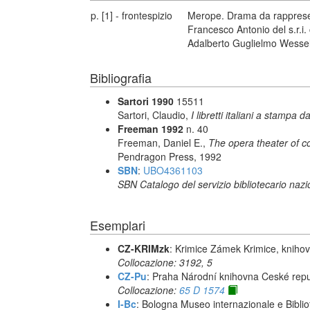
p. [1] - frontespizio
Merope. Drama da rappresent
Francesco Antonio del s.r.i.
Adalberto Guglielmo Wessel
Bibliografia
Sartori 1990
15511
Sartori, Claudio,
I libretti italiani a stampa d
Freeman 1992
n. 40
Freeman, Daniel E.,
The opera theater of c
Pendragon Press, 1992
SBN
:
UBO4361103
SBN Catalogo del servizio bibliotecario naz
Esemplari
CZ-KRIMzk
: Krimice Zámek Krimice, kniho
Collocazione: 3192, 5
CZ-Pu
: Praha Národní knihovna Ceské repu
Collocazione:
65 D 1574
I-Bc
: Bologna Museo internazionale e Biblio