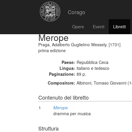
Corago
Opere
Eventi
Libretti
Merope
Praga, Adalberto Guglielmo Wessely, [1731]
prima edizione
Paese:
Repubblica Ceca
Lingua:
italiano e tedesco
Paginazione:
89 p.
Compositore:
Albinoni, Tomaso Giovanni (1
Contenuto del libretto
1
Merope
dramma per musica
Struttura