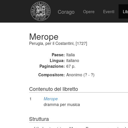
Corago
Opere
Eventi
Lib
Merope
Perugia, per il Costantini, [1727]
Paese:
Italia
Lingua:
italiano
Paginazione:
67 p.
Compositore:
Anonimo (? - ?)
Contenuto del libretto
1
Merope
dramma per musica
Struttura