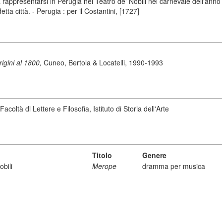
presentarsi in Perugia nel Teatro de' Nobili nel carnevale dell'anno 172
tta città. - Perugia : per il Costantini, [1727]
origini al 1800,
Cuneo, Bertola & Locatelli, 1990-1993
acoltà di Lettere e Filosofia, Istituto di Storia dell'Arte
Titolo
Genere
obili
Merope
dramma per musica