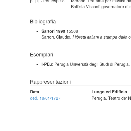
p. [1] - frontespizio
Merope. Dramma per musica da rap
Battista Visconti governatore di de
Bibliografia
Sartori 1990
15508
Sartori, Claudio,
I libretti italiani a stampa dalle 
Esemplari
I-PEu
: Perugia Università degli Studi di Perugia, F
Rappresentazioni
Data
Luogo ed Edificio
ded. 18/01/1727
Perugia, Teatro de' N