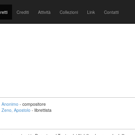
retti
Crediti
Attività
Collezioni
Link
Contatti
Anonimo
- compositore
Zeno, Apostolo
- librettista