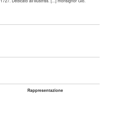
7. Dedicato all'illustriss. [...] monsignor Gio.
Rappresentazione