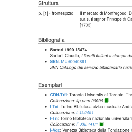
Struttura
p. [1] - frontespizio
Il mercato di Monfregoso. 
s.a.s. il signor Principe di
[1793]
Bibliografia
Sartori 1990
15474
Sartori, Claudio,
I libretti italiani a stampa d
SBN
:
MUS0040891
SBN Catalogo del servizio bibliotecario naz
Esemplari
CDN-Ttfl
: Toronto University of Toronto, T
Collocazione: itp pam 00996
I-Tci
: Torino Biblioteca civica musicale Andr
Collocazione:
L.O.0451
I-Tn
: Torino Biblioteca nazionale universitar
Collocazione:
F XIII.441/1
I-Vgc
: Venezia Biblioteca della Fondazione 