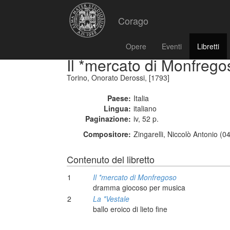
Corago
Opere
Eventi
Libretti
Il *mercato di Monfrego
Torino, Onorato Derossi, [1793]
Paese:
Italia
Lingua:
italiano
Paginazione:
iv, 52 p.
Compositore:
Zingarelli, Niccolò Antonio (
Contenuto del libretto
1
Il *mercato di Monfregoso
dramma giocoso per musica
2
La *Vestale
ballo eroico di lieto fine