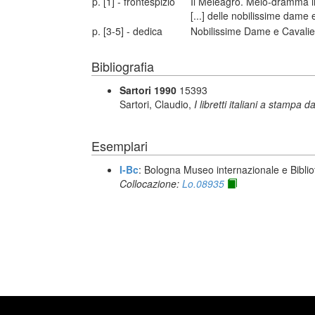
p. [1] - frontespizio
Il Meleagro. Melo-dramma in 
[...] delle nobilissime dame e
p. [3-5] - dedica
Nobilissime Dame e Cavalie
Bibliografia
Sartori 1990
15393
Sartori, Claudio,
I libretti italiani a stampa d
Esemplari
I-Bc
: Bologna Museo internazionale e Biblio
Collocazione:
Lo.08935