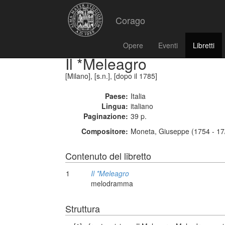
Corago
Opere
Eventi
Libretti
Il *Meleagro
[Milano], [s.n.], [dopo il 1785]
Paese:
Italia
Lingua:
italiano
Paginazione:
39 p.
Compositore:
Moneta, Giuseppe (1754 - 17
Contenuto del libretto
1
Il *Meleagro
melodramma
Struttura