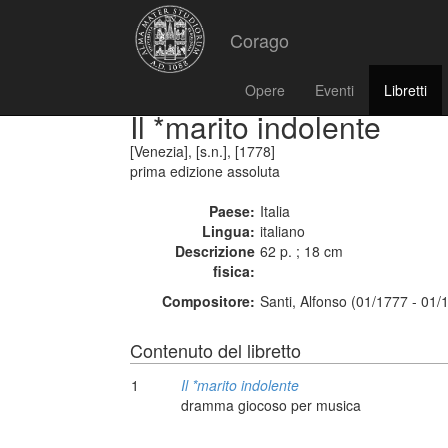
Corago
Opere
Eventi
Libretti
Il *marito indolente
[Venezia], [s.n.], [1778]
prima edizione assoluta
Paese:
Italia
Lingua:
italiano
Descrizione
62 p. ; 18 cm
fisica:
Compositore:
Santi, Alfonso (01/1777 - 01/
Contenuto del libretto
1
Il *marito indolente
dramma giocoso per musica