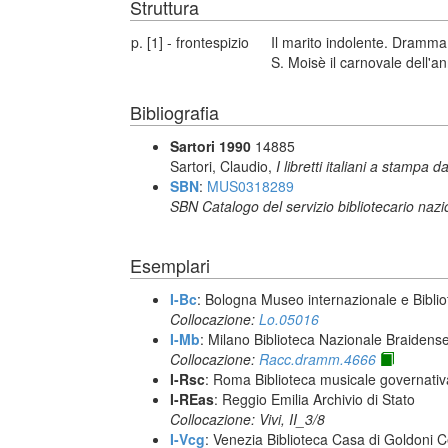
Struttura
p. [1] - frontespizio
Il marito indolente. Dramma
S. Moisè il carnovale dell'a
Bibliografia
Sartori 1990
14885
Sartori, Claudio,
I libretti italiani a stampa d
SBN
:
MUS0318289
SBN Catalogo del servizio bibliotecario naz
Esemplari
I-Bc
: Bologna Museo internazionale e Biblio
Collocazione:
Lo.05016
I-Mb
: Milano Biblioteca Nazionale Braidens
Collocazione:
Racc.dramm.4666
I-Rsc
: Roma Biblioteca musicale governativa
I-REas
: Reggio Emilia Archivio di Stato
Collocazione: Vivi, II_3/8
I-Vcg
: Venezia Biblioteca Casa di Goldoni C