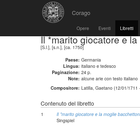
Corago
Opere
Eventi
Libretti
Il *marito giocatore e l
[S.l.], [s.n.], [ca. 1750]
Paese:
Germania
Lingua:
italiano e tedesco
Paginazione:
24 p.
Note:
alcune arie con testo italiano
Compositore:
Latilla, Gaetano (12/01/1711 
Contenuto del libretto
1
Il *marito giocatore e la moglie bacchetto
Singspiel