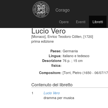
Corago
Opere
Eventi
Libretti
Lucio Vero
[Monaco], Enrico Teodoro Cöllen, [1720]
prima edizione
Paese:
Germania
Lingua:
italiano e tedesco
Descrizione
76 p. ; 15 cm
fisica:
Compositore:
[Torri, Pietro (1650 - 06/07/1
Contenuto del libretto
1
Lucio Vero
dramma per musica