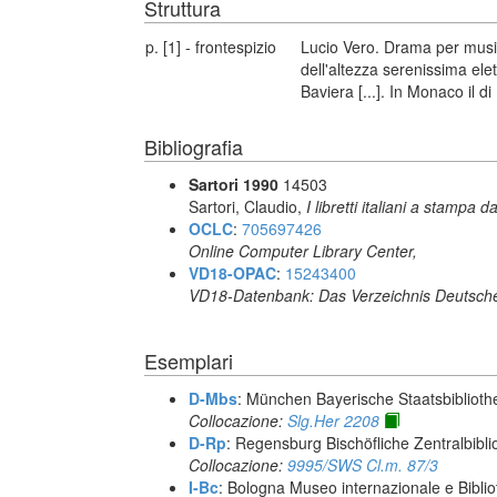
Struttura
p. [1] - frontespizio
Lucio Vero. Drama per musi
dell'altezza serenissima el
Baviera [...]. In Monaco il 
Bibliografia
Sartori 1990
14503
Sartori, Claudio,
I libretti italiani a stampa d
OCLC
:
705697426
Online Computer Library Center,
VD18-OPAC
:
15243400
VD18-Datenbank: Das Verzeichnis Deutsche
Esemplari
D-Mbs
: München Bayerische Staatsbiblioth
Collocazione:
Slg.Her 2208
D-Rp
: Regensburg Bischöfliche Zentralbibli
Collocazione:
9995/SWS Cl.m. 87/3
I-Bc
: Bologna Museo internazionale e Biblio