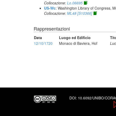
Collocazione:
Lo.06695
US-Wc
: Washington Library of Congress, Mu
Collocazione:
ML48 [S10366]
Rappresentazioni
Data
Luogo ed Edificio
Tit
12/10/1720
Monaco di Baviera, Hof
Luc
DOI:
10.6092/UNIBO/COR