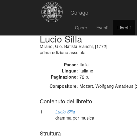
Corago
Opere
Eventi
Libretti
Lucio Silla
Milano, Gio. Batista Bianchi, [1772]
prima edizione assoluta
Paese:
Italia
Lingua:
italiano
Paginazione:
72 p.
Compositore:
Mozart, Wolfgang Amadeus (2
Contenuto del libretto
1
Lucio Silla
dramma per musica
Struttura