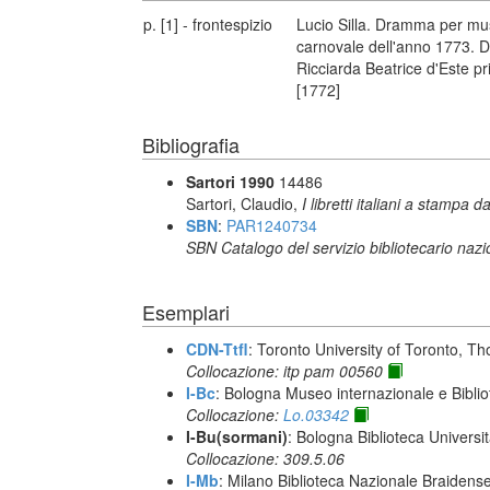
p. [1] - frontespizio
Lucio Silla. Dramma per mus
carnovale dell'anno 1773. De
Ricciarda Beatrice d'Este pr
[1772]
Bibliografia
Sartori 1990
14486
Sartori, Claudio,
I libretti italiani a stampa d
SBN
:
PAR1240734
SBN Catalogo del servizio bibliotecario naz
Esemplari
CDN-Ttfl
: Toronto University of Toronto, T
Collocazione: itp pam 00560
I-Bc
: Bologna Museo internazionale e Biblio
Collocazione:
Lo.03342
I-Bu(sormani)
: Bologna Biblioteca Universi
Collocazione: 309.5.06
I-Mb
: Milano Biblioteca Nazionale Braidens