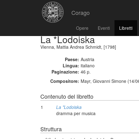
Corago
Opere
Eventi
Libretti
La *Lodoiska
Vienna, Mattia Andrea Schmidt, [1798]
Paese:
Austria
Lingua:
italiano
Paginazione:
46 p.
Compositore:
Mayr, Giovanni Simone (14/0
Contenuto del libretto
1
La *Lodoiska
dramma per musica
Struttura