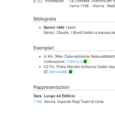
p. [1] - frontespizio
La Lodoiska. Dramma per mus
l'anno 1798. - Vienna : Mat
Bibliografia
Sartori 1990
14404
Sartori, Claudio,
I libretti italiani a stampa d
Esemplari
A-Wn
: Wien Österreichische Nationalbibliot
Collocazione:
718310-A
CZ-Pu
: Praha Národní knihovna Ceské repu
ID:
000144980
Rappresentazioni
Data
Luogo ed Edificio
1798
Vienna, Imperiali Regi Teatri di Corte