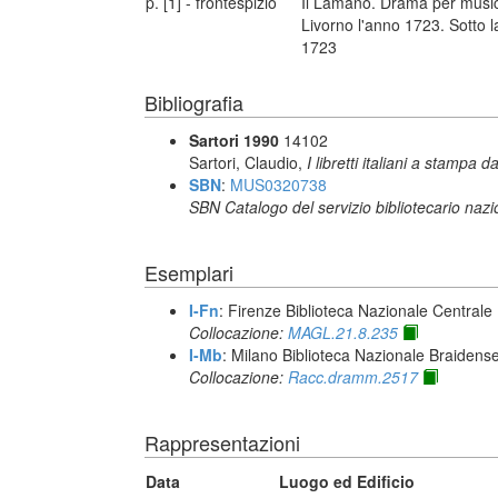
p. [1] - frontespizio
Il Lamano. Drama per musica
Livorno l'anno 1723. Sotto la
1723
Bibliografia
Sartori 1990
14102
Sartori, Claudio,
I libretti italiani a stampa d
SBN
:
MUS0320738
SBN Catalogo del servizio bibliotecario naz
Esemplari
I-Fn
: Firenze Biblioteca Nazionale Centrale
Collocazione:
MAGL.21.8.235
I-Mb
: Milano Biblioteca Nazionale Braidens
Collocazione:
Racc.dramm.2517
Rappresentazioni
Data
Luogo ed Edificio