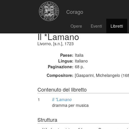
Corago
Opere
Eventi
Libretti
Il *Lamano
Livorno, [s.n.], 1723
Paese:
Italia
Lingua:
italiano
Paginazione:
68 p.
Compositore:
[Gasparini, Michelangelo (16
Contenuto del libretto
1
Il *Lamano
dramma per musica
Struttura