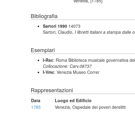
Venetiis, [1785]
Bibliografia
Sartori 1990
14073
Sartori, Claudio,
I libretti italiani a stampa dalle 
Esemplari
I-Rsc
: Roma Biblioteca musicale governativa del
Collocazione: Carv.08737
I-Vmc
: Venezia Museo Correr
Rappresentazioni
Data
Luogo ed Edificio
1785
Venezia, Ospedale dei poveri derelitti