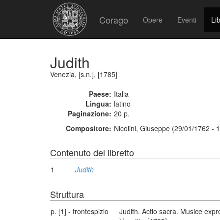
Corago
Opere
Eventi
Lib
Judith
Venezia, [s.n.], [1785]
Paese:
Italia
Lingua:
latino
Paginazione:
20 p.
Compositore:
Nicolini, Giuseppe (29/01/1762 - 
Contenuto del libretto
1
Judith
Struttura
p. [1] - frontespizio
Judith. Actio sacra. Musice exp