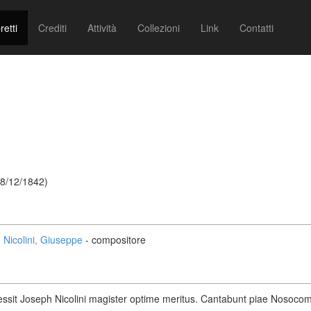
retti
Crediti
Attività
Collezioni
Link
Contatti
18/12/1842)
Nicolini, Giuseppe
- compositore
ressit Joseph Nicolini magister optime meritus. Cantabunt piae Nosoco