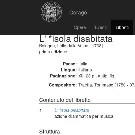
Corago
Opere
Eventi
Libretti
L' *isola disabitata
Bologna, Lelio dalla Volpe, [1768]
prima edizione
Paese:
Italia
Lingua:
italiano
Paginazione:
XII, 28 p., antip. fig.
Compositore:
Traetta, Tommaso (1750 - 07
Contenuto del libretto
1
L' *isola disabitata
azione drammatica per musica
Struttura