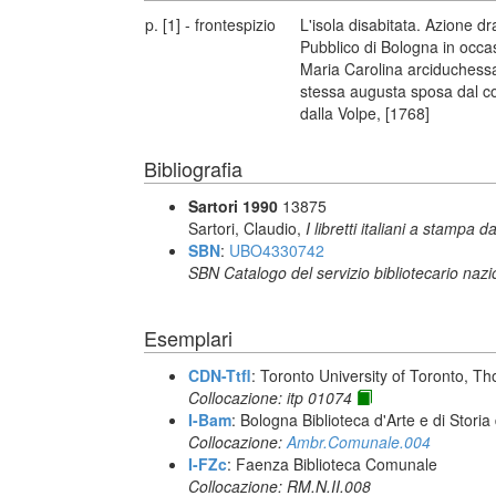
p. [1] - frontespizio
L'isola disabitata. Azione 
Pubblico di Bologna in occas
Maria Carolina arciduchessa 
stessa augusta sposa dal con
dalla Volpe, [1768]
Bibliografia
Sartori 1990
13875
Sartori, Claudio,
I libretti italiani a stampa d
SBN
:
UBO4330742
SBN Catalogo del servizio bibliotecario naz
Esemplari
CDN-Ttfl
: Toronto University of Toronto, T
Collocazione: itp 01074
I-Bam
: Bologna Biblioteca d'Arte e di Storia
Collocazione:
Ambr.Comunale.004
I-FZc
: Faenza Biblioteca Comunale
Collocazione: RM.N.II.008