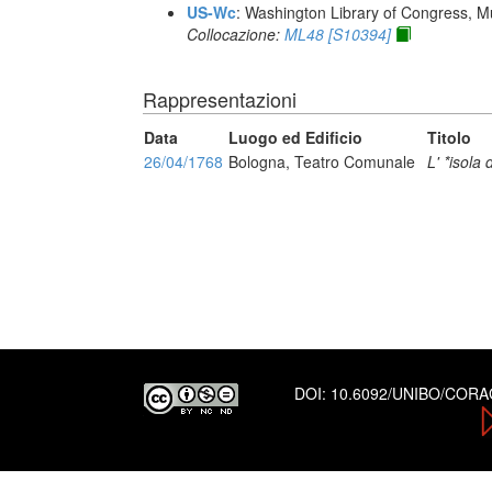
US-Wc
: Washington Library of Congress, Mu
Collocazione:
ML48 [S10394]
Rappresentazioni
Data
Luogo ed Edificio
Titolo
26/04/1768
Bologna, Teatro Comunale
L' *isola 
DOI:
10.6092/UNIBO/COR