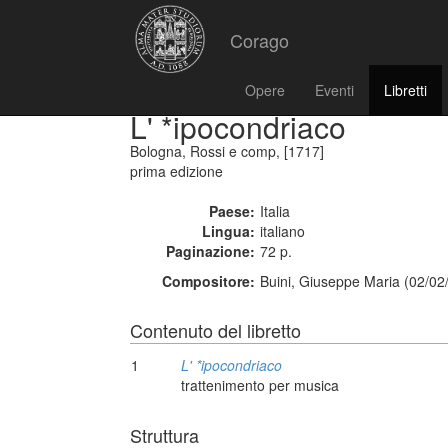
Corago
Opere
Eventi
Libretti
L' *ipocondriaco
Bologna, Rossi e comp, [1717]
prima edizione
Paese:
Italia
Lingua:
italiano
Paginazione:
72 p.
Compositore:
Buini, Giuseppe Maria (02/02
Contenuto del libretto
1
L' *ipocondriaco
trattenimento per musica
Struttura