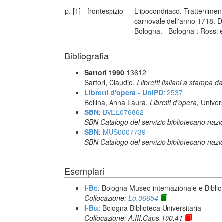
p. [1] - frontespizio
L'ipocondriaco. Tratteniment
carnovale dell'anno 1718. De
Bologna. - Bologna : Rossi 
Bibliografia
Sartori 1990
13612
Sartori, Claudio,
I libretti italiani a stampa d
Libretti d'opera - UniPD
:
2537
Bellina, Anna Laura,
Libretti d'opera,
Univer
SBN
:
BVEE076862
SBN Catalogo del servizio bibliotecario naz
SBN
:
MUS0007739
SBN Catalogo del servizio bibliotecario naz
Esemplari
I-Bc
: Bologna Museo internazionale e Biblio
Collocazione:
Lo.06654
I-Bu
: Bologna Biblioteca Universitaria
Collocazione: A.III.Caps.100.41