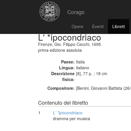
Corago
Opere
Eventi
Libretti
L' *ipocondriaco
Firenze, Gio. Filippo Cecchi, 1695
prima edizione assoluta
Paese:
Italia
Lingua:
italiano
Descrizione
[8], 77 p. ; 18 cm
fisica:
Compositore:
[Benini, Giovanni Battista (26
Contenuto del libretto
1
L' *ipocondriaco
dramma per musica