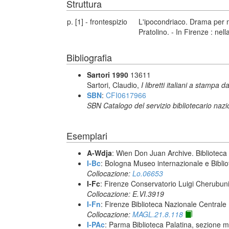
Struttura
p. [1] - frontespizio
L'ipocondriaco. Drama per mu
Pratolino. - In Firenze : nel
Bibliografia
Sartori 1990
13611
Sartori, Claudio,
I libretti italiani a stampa d
SBN
:
CFI0617966
SBN Catalogo del servizio bibliotecario naz
Esemplari
A-Wdja
: Wien Don Juan Archive. Bibliotec
I-Bc
: Bologna Museo internazionale e Biblio
Collocazione:
Lo.06653
I-Fc
: Firenze Conservatorio Luigi Cherubun
Collocazione: E.VI.3919
I-Fn
: Firenze Biblioteca Nazionale Centrale
Collocazione:
MAGL.21.8.118
I-PAc
: Parma Biblioteca Palatina, sezione m