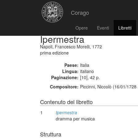
Corago
Opere
Eventi
Libretti
Ipermestra
Napoli, Francesco Morelli, 1772
prima edizione
Paese:
Italia
Lingua:
italiano
Paginazione:
[10], 42 p.
Compositore:
Piccinni, Niccolò (16/01/1728
Contenuto del libretto
1
Ipermestra
dramma per musica
Struttura