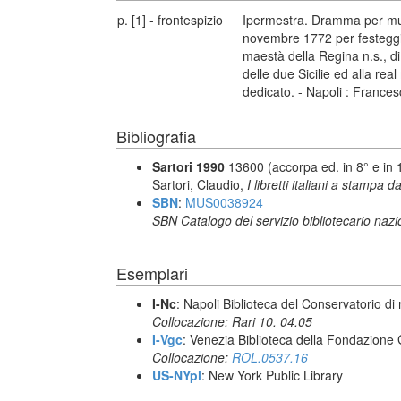
p. [1] - frontespizio
Ipermestra. Dramma per musi
novembre 1772 per festeggiar
maestà della Regina n.s., di 
delle due Sicilie ed alla re
dedicato. - Napoli : Frances
Bibliografia
Sartori 1990
13600 (accorpa ed. in 8° e in 
Sartori, Claudio,
I libretti italiani a stampa d
SBN
:
MUS0038924
SBN Catalogo del servizio bibliotecario naz
Esemplari
I-Nc
: Napoli Biblioteca del Conservatorio di
Collocazione: Rari 10. 04.05
I-Vgc
: Venezia Biblioteca della Fondazione 
Collocazione:
ROL.0537.16
US-NYpl
: New York Public Library