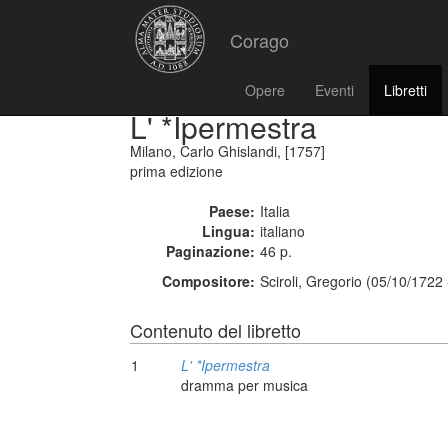
Corago
Opere
Eventi
Libretti
L' *Ipermestra
Milano, Carlo Ghislandi, [1757]
prima edizione
Paese:
Italia
Lingua:
italiano
Paginazione:
46 p.
Compositore:
Sciroli, Gregorio (05/10/1722
Contenuto del libretto
1
L' *Ipermestra
dramma per musica