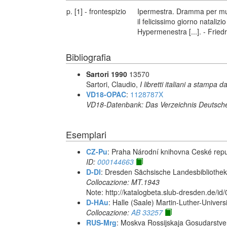
p. [1] - frontespizio
Ipermestra. Dramma per musi
il felicissimo giorno natalizio
Hypermenestra [...]. - Fried
Bibliografia
Sartori 1990
13570
Sartori, Claudio,
I libretti italiani a stampa d
VD18-OPAC
:
1128787X
VD18-Datenbank: Das Verzeichnis Deutsche
Esemplari
CZ-Pu
: Praha Národní knihovna Ceské repu
ID:
000144663
D-Dl
: Dresden Sächsische Landesbibliothek 
Collocazione: MT.1943
Note: http://katalogbeta.slub-dresden.de/id
D-HAu
: Halle (Saale) Martin-Luther-Univers
Collocazione:
AB 33257
RUS-Mrg
: Moskva Rossijskaja Gosudarstven