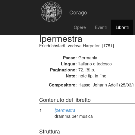
Corago
Opere
Eventi
Libretti
Ipermestra
Friedrichstadt, vedova Harpeter, [1751]
Paese:
Germania
Lingua:
italiano e tedesco
Paginazione:
72, [8] p.
Note:
note tip. in fine
Compositore:
Hasse, Johann Adolf (25/03/1
Contenuto del libretto
1
Ipermestra
dramma per musica
Struttura