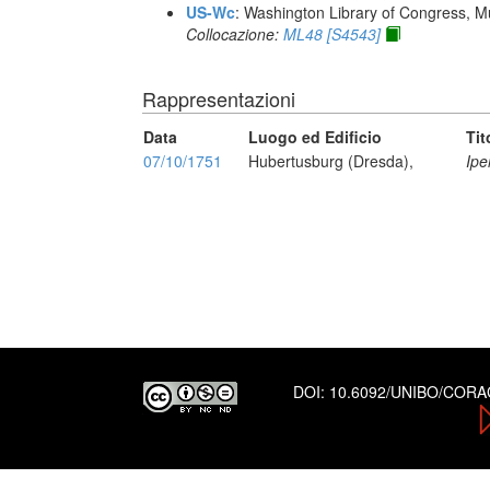
US-Wc
: Washington Library of Congress, Mu
Collocazione:
ML48 [S4543]
Rappresentazioni
Data
Luogo ed Edificio
Tit
07/10/1751
Hubertusburg (Dresda),
Ipe
DOI:
10.6092/UNIBO/COR