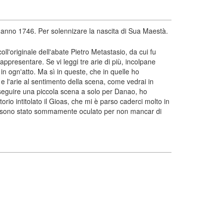
'anno 1746. Per solennizare la nascita di Sua Maestà.
oll'originale dell'abate Pietro Metastasio, da cui fu
ppresentare. Se vi leggi tre arie di più, incolpane
 in ogn'atto. Ma sì in queste, che in quelle ho
e l'arie al sentimento della scena, come vedrai in
ar seguire una piccola scena a solo per Danao, ho
rio intitolato il Gioas, che mi è parso caderci molto in
i, sono stato sommamente oculato per non mancar di