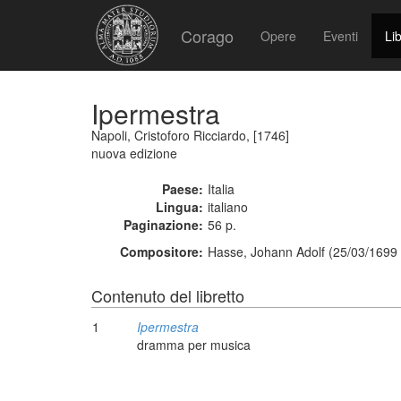
Corago
Opere
Eventi
Lib
Ipermestra
Napoli, Cristoforo Ricciardo, [1746]
nuova edizione
Paese:
Italia
Lingua:
italiano
Paginazione:
56 p.
Compositore:
Hasse, Johann Adolf (25/03/1699 
Contenuto del libretto
1
Ipermestra
dramma per musica