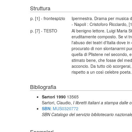
Struttura
p. [1] - frontespizio
Ipermestra. Drama per musica da
- Napoli : Cristoforo Ricciardo, [
p. [7] - TESTO
Al benigno lettore. Luigi Maria St
eruditamente composto. Se vi tro
l'abuso dei teatri d'Italia dove 
procurato di non slontanarmi pun
quella di Plistene nel secondo, e
stimato bene, che fosse del medes
acconcio. Da tutto ciò scorgera
rispetto a un così celebre poeta. 
Bibliografia
Sartori 1990
13565
Sartori, Claudio,
I libretti italiani a stampa dalle 
SBN
:
MUS0320772
SBN Catalogo del servizio bibliotecario nazional
Esemplari