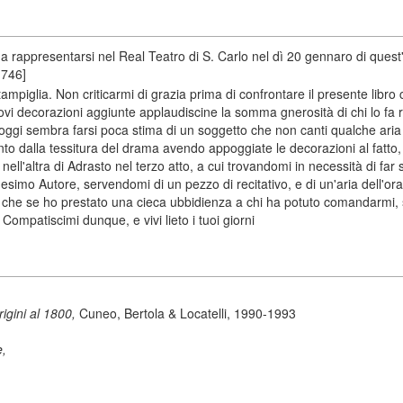
 rappresentarsi nel Real Teatro di S. Carlo nel dì 20 gennaro di quest
1746]
ampiglia. Non criticarmi di grazia prima di confrontare il presente libro c
vi decorazioni aggiunte applaudiscine la somma gnerosità di chi lo fa ra
in oggi sembra farsi poca stima di un soggetto che non canti qualche aria
to dalla tessitura del drama avendo appoggiate le decorazioni al fatto, 
 nell'altra di Adrasto nel terzo atto, a cui trovandomi in necessità di f
imo Autore, servendomi di un pezzo di recitativo, e di un'aria dell'orato
i, che se ho prestato una cieca ubbidienza a chi ha potuto comandarm
Compatiscimi dunque, e vivi lieto i tuoi giorni
origini al 1800,
Cuneo, Bertola & Locatelli, 1990-1993
e,