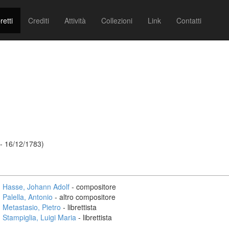
retti
Crediti
Attività
Collezioni
Link
Contatti
- 16/12/1783)
Hasse, Johann Adolf
- compositore
Palella, Antonio
- altro compositore
Metastasio, Pietro
- librettista
Stampiglia, Luigi Maria
- librettista