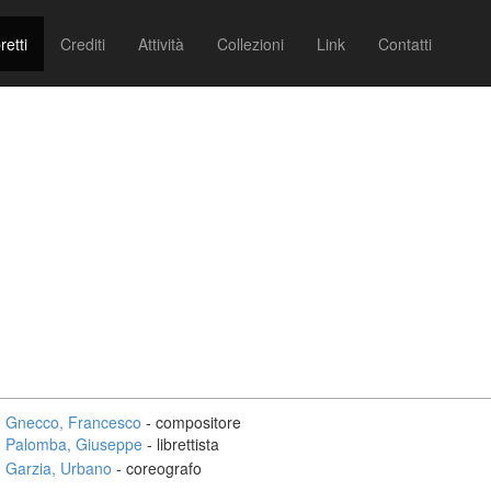
retti
Crediti
Attività
Collezioni
Link
Contatti
Gnecco, Francesco
- compositore
Palomba, Giuseppe
- librettista
Garzia, Urbano
- coreografo