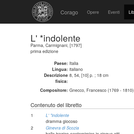
Corago
Opere
Eventi
Lib
L' *indolente
Parma, Carmignani, [1797]
prima edizione
Paese:
Italia
Lingua:
italiano
Descrizione
8, 54, [10] p. ; 18 cm
fisica:
Compositore:
Gnecco, Francesco (1769 - 1810)
Contenuto del libretto
1
L' *indolente
dramma giocoso
2
Ginevra di Scozia
ballo tragico-pantomimico in cinque atti