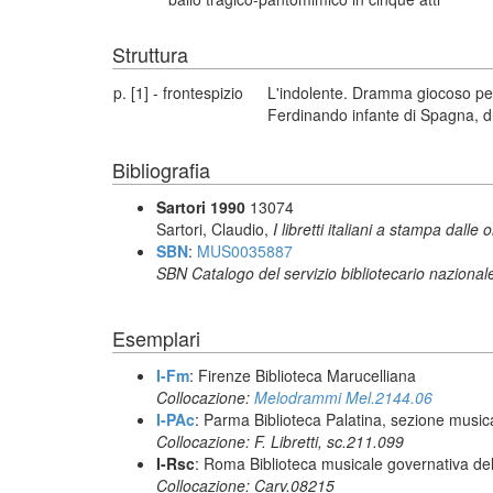
Struttura
p. [1] - frontespizio
L'indolente. Dramma giocoso per
Ferdinando infante di Spagna, d
Bibliografia
Sartori 1990
13074
Sartori, Claudio,
I libretti italiani a stampa dalle 
SBN
:
MUS0035887
SBN Catalogo del servizio bibliotecario nazional
Esemplari
I-Fm
: Firenze Biblioteca Marucelliana
Collocazione:
Melodrammi Mel.2144.06
I-PAc
: Parma Biblioteca Palatina, sezione music
Collocazione: F. Libretti, sc.211.099
I-Rsc
: Roma Biblioteca musicale governativa del
Collocazione: Carv.08215