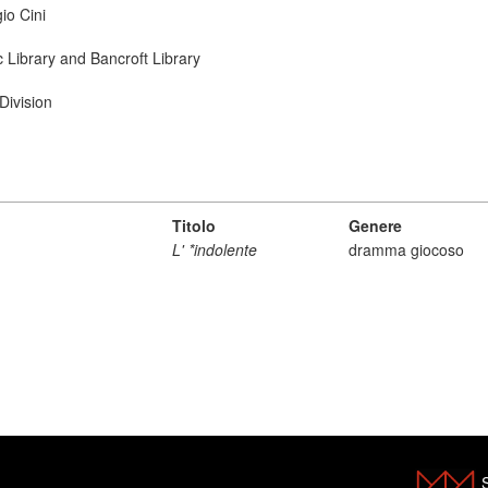
io Cini
ic Library and Bancroft Library
Division
Titolo
Genere
L' *indolente
dramma giocoso