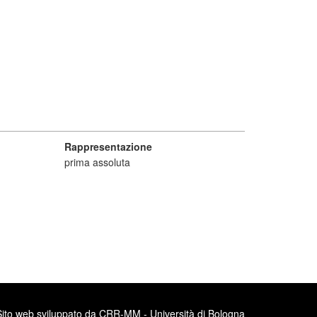
Rappresentazione
prima assoluta
Sito web sviluppato da CRR-MM - Università di Bologna