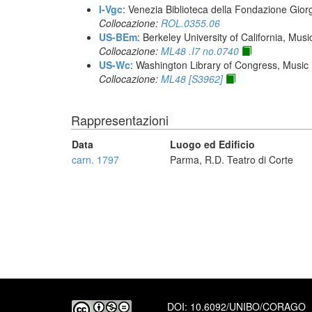
I-Vgc
: Venezia Biblioteca della Fondazione Giorg
Collocazione:
ROL.0355.06
US-BEm
: Berkeley University of California, Mus
Collocazione:
ML48 .I7 no.0740
US-Wc
: Washington Library of Congress, Music 
Collocazione:
ML48 [S3962]
Rappresentazioni
Data
Luogo ed Edificio
carn. 1797
Parma, R.D. Teatro di Corte
DOI:
10.6092/UNIBO/CORAGO