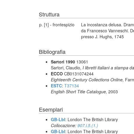
Struttura
p. [1] - frontespizio
La incostanza delusa. Dram
da Francesco Vanneschi. Dedic
presso J. Hughs, 1745
Bibliografia
Sartori 1990
13061
Sartori, Claudio,
I libretti italiani a stampa d
ECCO
CB0131074244
Eighteenth Century Collections Online,
Farm
ESTC
:
T37134
English Short Title Catalogue,
2003
Esemplari
GB-Lbl
: London The British Library
Collocazione:
907.i.5.(1.)
GB-Lbl
: London The British Library