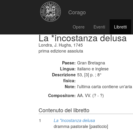
Corago
Opere
Eventi
Libretti
La *incostanza delusa
Londra, J. Hughs, 1745
prima edizione assoluta
Paese:
Gran Bretagna
Lingua:
italiano e inglese
Descrizione
53, [3] p. ; 8°
fisica:
Note:
l'ultima carta contiene un'aria 
Compositore:
AA. VV. (? - ?)
Contenuto del libretto
1
La *incostanza delusa
dramma pastorale [pasticcio]