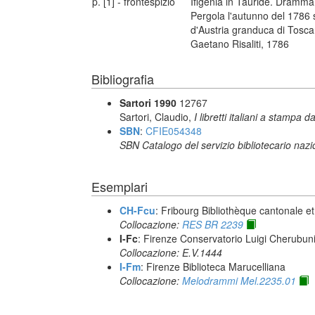
p. [1] - frontespizio
Ifigenia in Tauride. Dramma
Pergola l'autunno del 1786 s
d'Austria granduca di Toscan
Gaetano Risaliti, 1786
Bibliografia
Sartori 1990
12767
Sartori, Claudio,
I libretti italiani a stampa d
SBN
:
CFIE054348
SBN Catalogo del servizio bibliotecario naz
Esemplari
CH-Fcu
: Fribourg Bibliothèque cantonale et
Collocazione:
RES BR 2239
I-Fc
: Firenze Conservatorio Luigi Cherubun
Collocazione: E.V.1444
I-Fm
: Firenze Biblioteca Marucelliana
Collocazione:
Melodrammi Mel.2235.01