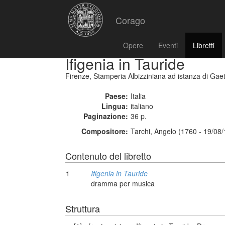
Corago
Opere
Eventi
Libretti
Ifigenia in Tauride
Firenze, Stamperia Albizziniana ad istanza di Gaet
Paese:
Italia
Lingua:
italiano
Paginazione:
36 p.
Compositore:
Tarchi, Angelo (1760 - 19/08
Contenuto del libretto
1
Ifigenia in Tauride
dramma per musica
Struttura