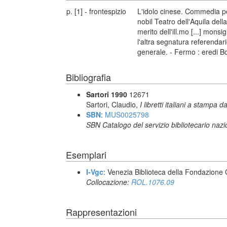
p. [1] - frontespizio
L'idolo cinese. Commedia pe
nobil Teatro dell'Aquila dell
merito dell'ill.mo [...] mon
l'altra segnatura referendari
generale. - Fermo : eredi Bo
Bibliografia
Sartori 1990
12671
Sartori, Claudio,
I libretti italiani a stampa d
SBN
:
MUS0025798
SBN Catalogo del servizio bibliotecario naz
Esemplari
I-Vgc
: Venezia Biblioteca della Fondazione 
Collocazione:
ROL.1076.09
Rappresentazioni