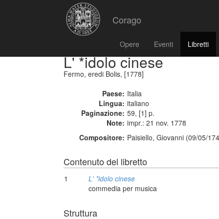
Corago
Opere
Eventi
Libretti
L' *idolo cinese
Fermo, eredi Bolis, [1778]
Paese:
Italia
Lingua:
italiano
Paginazione:
59, [1] p.
Note:
impr.: 21 nov. 1778
Compositore:
Paisiello, Giovanni (09/05/17
Contenuto del libretto
1
L' *idolo cinese
commedia per musica
Struttura