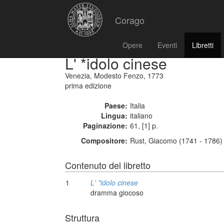
Corago
Opere
Eventi
Libretti
L' *idolo cinese
Venezia, Modesto Fenzo, 1773
prima edizione
Paese:
Italia
Lingua:
italiano
Paginazione:
61, [1] p.
Compositore:
Rust, Giacomo (1741 - 1786)
Contenuto del libretto
1
L' *idolo cinese
dramma giocoso
Struttura