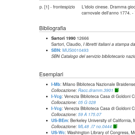
p. [1] - frontespizio
L'idolo cinese. Dramma gioc
carnovale dell'anno 1774. 
Bibliografia
Sartori 1990
12666
Sartori, Claudio,
I libretti italiani a stampa d
SBN
:
MUS0010493
SBN Catalogo del servizio bibliotecario naz
Esemplari
I-Mb
: Milano Biblioteca Nazionale Braidens
Collocazione:
Racc.dramm.3901
I-Vcg
: Venezia Biblioteca Casa di Goldoni C
Collocazione:
05 G 028
I-Vcg
: Venezia Biblioteca Casa di Goldoni C
Collocazione:
59 A 175.07
US-BEm
: Berkeley University of California,
Collocazione:
ML48 .I7 no.0444
US-Wc
: Washington Library of Congress, Mu