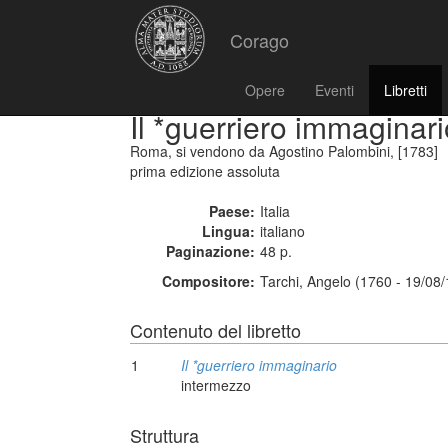
Corago
Opere
Eventi
Libretti
Il *guerriero immaginari
Roma, si vendono da Agostino Palombini, [1783]
prima edizione assoluta
Paese:
Italia
Lingua:
italiano
Paginazione:
48 p.
Compositore:
Tarchi, Angelo (1760 - 19/08
Contenuto del libretto
1
Il *guerriero immaginario
intermezzo
Struttura