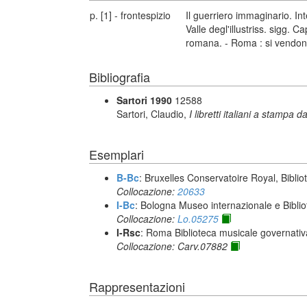
p. [1] - frontespizio
Il guerriero immaginario. I
Valle degl'illustriss. sigg. 
romana. - Roma : si vendon
Bibliografia
Sartori 1990
12588
Sartori, Claudio,
I libretti italiani a stampa d
Esemplari
B-Bc
: Bruxelles Conservatoire Royal, Biblio
Collocazione:
20633
I-Bc
: Bologna Museo internazionale e Biblio
Collocazione:
Lo.05275
I-Rsc
: Roma Biblioteca musicale governativa
Collocazione: Carv.07882
Rappresentazioni