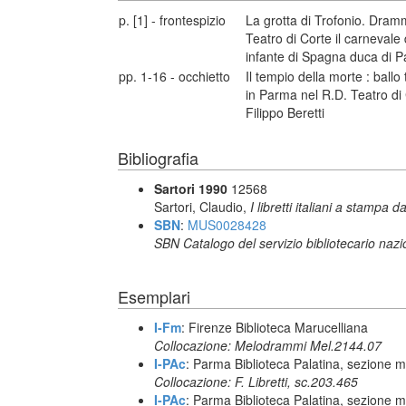
p. [1] - frontespizio
La grotta di Trofonio. Dram
Teatro di Corte il carneval
infante di Spagna duca di P
pp. 1-16 - occhietto
Il tempio della morte : ballo
in Parma nel R.D. Teatro di 
Filippo Beretti
Bibliografia
Sartori 1990
12568
Sartori, Claudio,
I libretti italiani a stampa d
SBN
:
MUS0028428
SBN Catalogo del servizio bibliotecario naz
Esemplari
I-Fm
: Firenze Biblioteca Marucelliana
Collocazione: Melodrammi Mel.2144.07
I-PAc
: Parma Biblioteca Palatina, sezione m
Collocazione: F. Libretti, sc.203.465
I-PAc
: Parma Biblioteca Palatina, sezione m