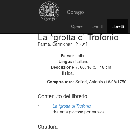
Corago
Opere
Eventi
Libretti
La *grotta di Trofonio
Parma, Carmignani, [1791]
Paese:
Italia
Lingua:
italiano
Descrizione
7, 60, 16 p. ; 18 cm
fisica:
Compositore:
Salieri, Antonio (18/08/1750 
Contenuto del libretto
1
La *grotta di Trofonio
dramma giocoso per musica
Struttura