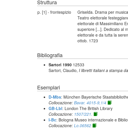
Struttura
p. [1] - frontespizio
Griselda. Drama per musica
Teatro elettorale festeggian
elettorale di Massimiliano E
superiore [...]. Dedicato al
elettorale e da tutta la ser
ottob. 1723
Bibliografia
Sartori 1990
12533
Sartori, Claudio,
I libretti italiani a stampa d
Esemplari
D-Mbs
: München Bayerische Staatsbiblioth
Collocazione:
Bavar. 4015-9,1/4
GB-Lbl
: London The British Library
Collocazione:
1507/221.
I-Bc
: Bologna Museo internazionale e Biblio
Collocazione:
Lo.06562