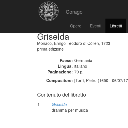
Corago
Opere
Eventi
Libretti
Griselda
Monaco, Enrigo Teodoro di Cöllen, 1723
prima edizione
Paese:
Germania
Lingua:
italiano
Paginazione:
79 p.
Compositore:
[Torri, Pietro (1650 - 06/07/1
Contenuto del libretto
1
Griselda
dramma per musica