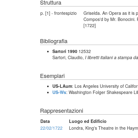
Struttura
p. [1] - frontespizio
Griselda. An Opera as it is 
Compos'd by Mr. Bonocini. P
[1722]
Bibliografia
Sartori 1990
12532
Sartori, Claudio,
I libretti italiani a stampa d
Esemplari
US-LAum
: Los Angeles University of Califo
US-Ws
: Washington Folger Shakespeare Li
Rappresentazioni
Data
Luogo ed Edificio
22/02/1722
Londra, King's Theatre in the Hay