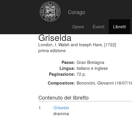
Corago
Opere
Eventi
Libretti
Griselda
London, I. Walsh and Ioseph Hare, [1722]
prima edizione
Paese:
Gran Bretagna
Lingua:
italiano e inglese
Paginazione:
72 p.
Compositore:
Bononcini, Giovanni (18/07/1
Contenuto del libretto
1
Griselda
dramma