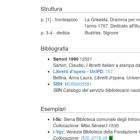
Struttura
p. [1] - frontespizio
La Griselda. Dramma per mus
l'anno 1707. Dedicato all'ill
p. 3-4 - dedica
Illustriss. Signore
Bibliografia
Sartori 1990
12521
Sartori, Claudio,
I libretti italiani a stampa d
Libretti d'opera - UniPD
:
157
Bellina, Anna Laura,
Libretti d'opera,
Univer
SBN
:
MUS0005581
SBN Catalogo del servizio bibliotecario naz
Esemplari
I-Sc
: Siena Biblioteca comunale degli Intron
Collocazione: Misc.Senesi.I.15(9)
I-Vgc
: Venezia Biblioteca della Fondazione 
Collocazione:
ROL.0776.05