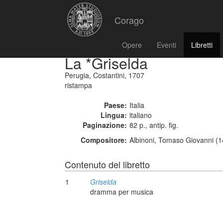
Corago
Opere
Eventi
Libretti
La *Griselda
Perugia, Costantini, 1707
ristampa
Paese:
Italia
Lingua:
italiano
Paginazione:
82 p., antip. fig.
Compositore:
Albinoni, Tomaso Giovanni (1
Contenuto del libretto
1
Griselda
dramma per musica